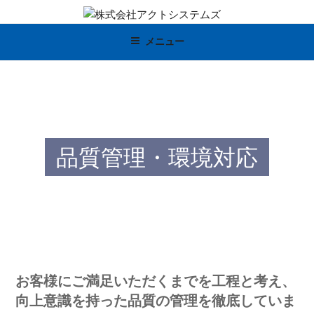
コ
ン
株式会社アクトシステムズ
カスタム電源設計・開発・製造販売
メニュー
テ
ン
ツ
へ
ス
キ
ッ
品質管理・環境対応
プ
お客様にご満足いただくまでを工程と考え、
向上意識を持った品質の管理を徹底していま